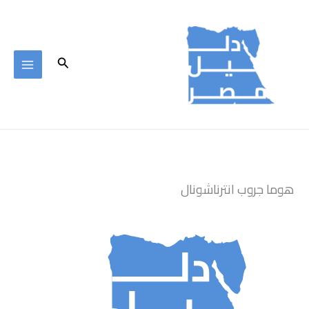
خطي
لى
لمحتوى
البحث
هوما جروب انترناشونال