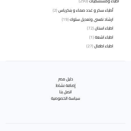
اطباء ومستشفيات
(290)
أطباء سكر و غدد صماء و بنكرياس
(2)
ارشاد نفسي وتعديل سلوك
(19)
اطباء اسنان
(72)
اطباء اشعة
(1)
اطباء اطفال
(27)
اطباء امراض الدم والمناعة
(3)
اطباء امراض الذكورة
(1)
اطباء امراض الكبد والجهاز الهضمي
(2)
دليل مصر
اطباء امراض باطنة
(5)
إضافة نشاط
اطباء امراض تناسلية
(2)
اتصل بنا
سياسة الخصوصية
اطباء امراض جلدية
(12)
اطباء امراض صدر وجهاز تنفسي
(3)
اطباء امراض نفسية وادمان
(19)
اطباء انف واذن وحنجرة
(4)