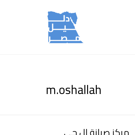
m.oshallah
مركز صيانة ال جى