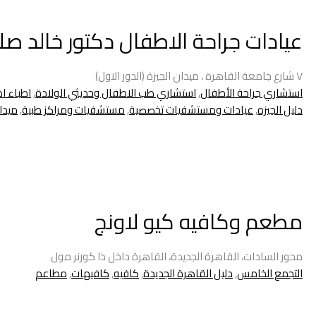
عيادات جراحة الاطفال دكتور خالد صل
٧ شارع جامعة القاهرة ، ميدان الجيزة (الدور الاول)
استشاري جراحة الأطفال
,
استشاري طب الاطفال وحديثي الولادة
,
اطباء ا
دليل الجيزه
,
عيادات ومستشفيات تخصصية
,
مستشفيات ومراكز طبية
,
ميدان
مطعم وكافيه كيو لاونج
محور السادات، القاهرة الجديدة، القاهرة داخل ذا كورنر مول
التجمع الخامس
,
دليل القاهرة الجديدة
,
كافيه
,
كافيهات
,
مطاعم