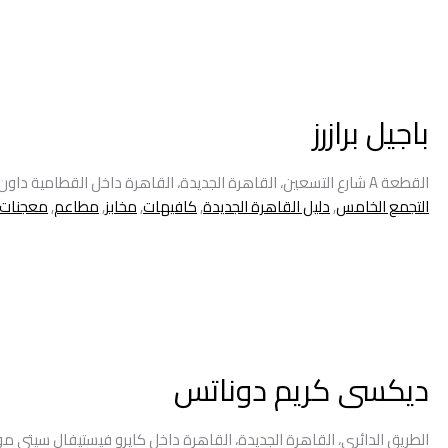
باجيل برازرز
القطعة A شارع التسعين، القاهرة الجديدة، القاهرة داخل القطامية داون تاون مول – مبنى S4 – الدور الارضى
التجمع الخامس
,
دليل القاهرة الجديدة
,
كافيهات
,
مخابز
,
مطاعم
,
معجنات
ديكسى كريم دوناتس
الطريق الدائرى، القاهرة الجديدة، القاهرة داخل كايرو فيستيفال سيتى مول –