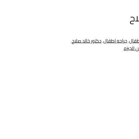
اح
طفال
,
جراحه اطفال
,
دكتور خالد صلاح
,
 الجيزه