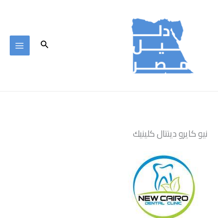
خطي
لى
لمحتوى
البحث
نيو كايرو دينتال كلينيك