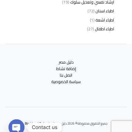
ارشاد نفسي وتعديل سلوك
(19)
اطباء اسنان
(72)
اطباء اشعة
(1)
اطباء اطفال
(27)
اطباء امراض الدم والمناعة
(3)
اطباء امراض الذكورة
(1)
اطباء امراض الكبد والجهاز الهضمي
(2)
دليل مصر
اطباء امراض باطنة
(5)
إضافة نشاط
اطباء امراض تناسلية
(2)
اتصل بنا
سياسة الخصوصية
اطباء امراض جلدية
(12)
اطباء امراض صدر وجهاز تنفسي
(3)
اطباء امراض نفسية وادمان
(19)
اطباء انف واذن وحنجرة
(4)
اطباء اورام وعلاج كيميائى
(2)
جميع الحقوق محفوظة© 2026 دليل مصر | برعايه
Blackbox 4 Tech
اطباء اوعية دموية
(1)
Contact us