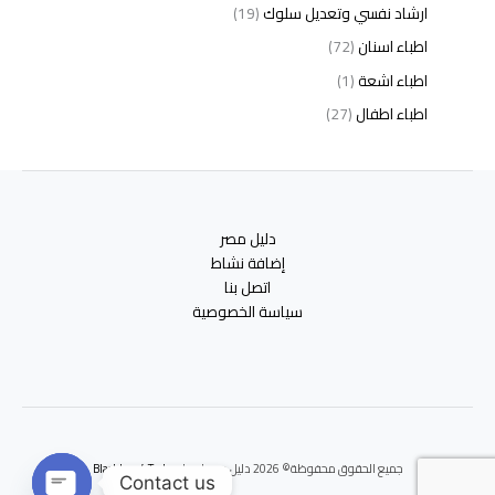
ارشاد نفسي وتعديل سلوك
(19)
اطباء اسنان
(72)
اطباء اشعة
(1)
اطباء اطفال
(27)
اطباء امراض الدم والمناعة
(3)
اطباء امراض الذكورة
(1)
اطباء امراض الكبد والجهاز الهضمي
(2)
دليل مصر
اطباء امراض باطنة
(5)
إضافة نشاط
اطباء امراض تناسلية
(2)
اتصل بنا
سياسة الخصوصية
اطباء امراض جلدية
(12)
اطباء امراض صدر وجهاز تنفسي
(3)
اطباء امراض نفسية وادمان
(19)
اطباء انف واذن وحنجرة
(4)
اطباء اورام وعلاج كيميائى
(2)
جميع الحقوق محفوظة© 2026 دليل مصر | برعايه
Blackbox 4 Tech
اطباء اوعية دموية
(1)
Contact us