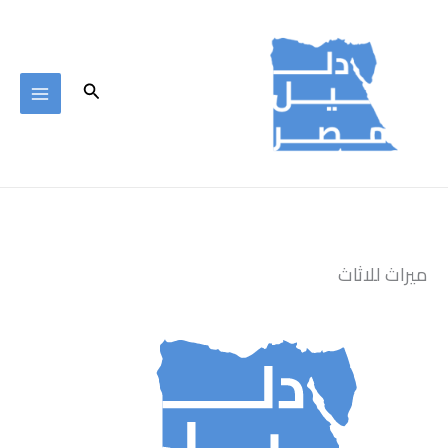
خطي
لى
لمحتوى
البحث
ميراث للاثاث