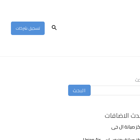
البحث
تسجيل شركات
حث
البحث
دث الاضافات
ز صيانة ال جى
 صيانة يونيون اير – Union Air