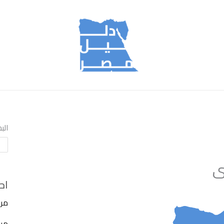
الب
ى
اح
مرك
مركز