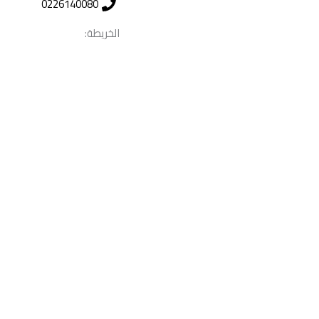
0226140080
الخريطة: