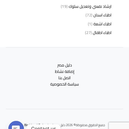
ارشاد نفسي وتعديل سلوك
(19)
اطباء اسنان
(72)
اطباء اشعة
(1)
اطباء اطفال
(27)
اطباء امراض الدم والمناعة
(3)
اطباء امراض الذكورة
(1)
اطباء امراض الكبد والجهاز الهضمي
(2)
دليل مصر
اطباء امراض باطنة
(5)
إضافة نشاط
اطباء امراض تناسلية
(2)
اتصل بنا
سياسة الخصوصية
اطباء امراض جلدية
(12)
اطباء امراض صدر وجهاز تنفسي
(3)
اطباء امراض نفسية وادمان
(19)
اطباء انف واذن وحنجرة
(4)
اطباء اورام وعلاج كيميائى
(2)
جميع الحقوق محفوظة© 2026 دليل مصر | برعايه
Blackbox 4 Tech
اطباء اوعية دموية
(1)
Contact us