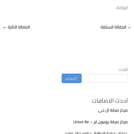
الروابط:
→
المقالة السابقة
المقالة التالية
←
البحث
البحث
احدث الاضافات
مركز صيانة ال جى
مركز صيانة يونيون اير – Union Air
عيادات جراحة الاطفال دكتور خالد صلاح