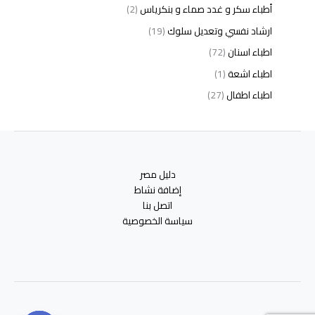
أطباء سكر و غدد صماء و بنكرياس
(2)
ارشاد نفسي وتعديل سلوك
(19)
اطباء اسنان
(72)
اطباء اشعة
(1)
اطباء اطفال
(27)
اطباء امراض الدم والمناعة
(3)
اطباء امراض الذكورة
(1)
اطباء امراض الكبد والجهاز الهضمي
(2)
دليل مصر
اطباء امراض باطنة
(5)
إضافة نشاط
اطباء امراض تناسلية
(2)
اتصل بنا
سياسة الخصوصية
اطباء امراض جلدية
(12)
اطباء امراض صدر وجهاز تنفسي
(3)
اطباء امراض نفسية وادمان
(19)
اطباء انف واذن وحنجرة
(4)
اطباء اورام وعلاج كيميائى
(2)