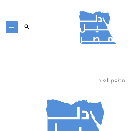
خطي
لى
لمحتوى
البحث
مطعم العبد