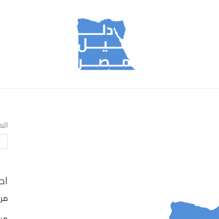
الب
اح
مرك
مركز