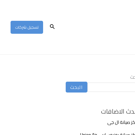
البحث
تسجيل شركات
حث
البحث
دث الاضافات
ز صيانة ال جى
 صيانة يونيون اير – Union Air