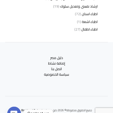
ارشاد نفسي وتعديل سلوك
(19)
اطباء اسنان
(72)
اطباء اشعة
(1)
اطباء اطفال
(27)
اطباء امراض الدم والمناعة
(3)
اطباء امراض الذكورة
(1)
اطباء امراض الكبد والجهاز الهضمي
(2)
دليل مصر
اطباء امراض باطنة
(5)
إضافة نشاط
اطباء امراض تناسلية
(2)
اتصل بنا
سياسة الخصوصية
اطباء امراض جلدية
(12)
اطباء امراض صدر وجهاز تنفسي
(3)
اطباء امراض نفسية وادمان
(19)
اطباء انف واذن وحنجرة
(4)
اطباء اورام وعلاج كيميائى
(2)
جميع الحقوق محفوظة© 2026 دليل مصر | برعايه
Blackbox 4 Tech