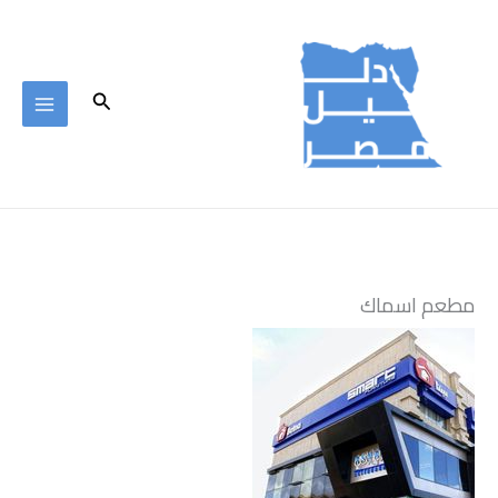
خطي
لى
لمحتوى
البحث
مطعم اسماك