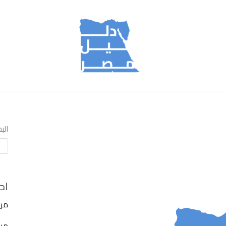
الب
اح
مرك
مركز