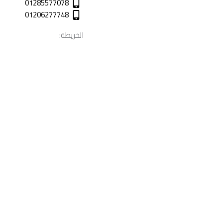
01285577078
01206277748
الخريطة: