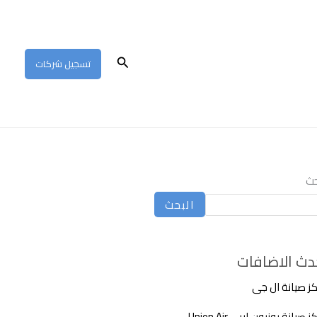
البحث
تسجيل شركات
حث
البحث
دث الاضافات
ز صيانة ال جى
 صيانة يونيون اير – Union Air