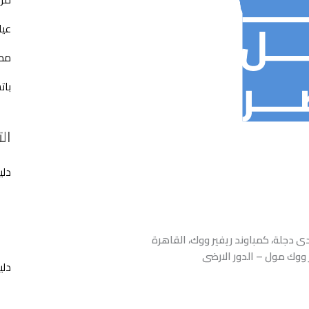
عيا
مطع
بات
ال
دلي
 دجلة، كمباوند ريفير ووك، القاهرة
 ووك مول – الدور الارضى
دلي