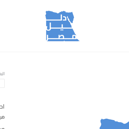
الب
اح
مرك
مركز