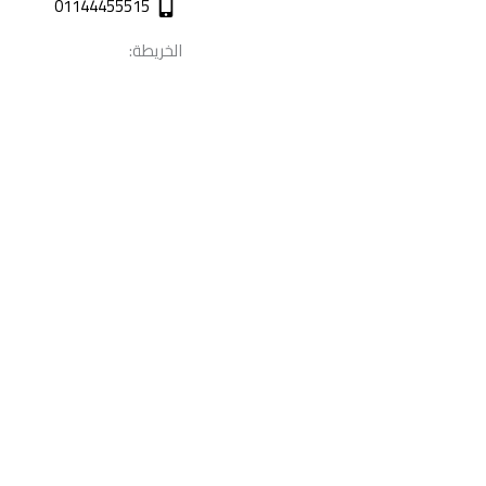
01144455515
الخريطة: