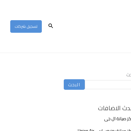
البحث
تسجيل شركات
حث
البحث
دث الاضافات
ز صيانة ال جى
 صيانة يونيون اير – Union Air