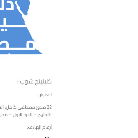
كلينينج شوب :
العنوان:
22 محور مصطفى كامل، الق
التجارى – الدور الاول – محل 
أرقام الهاتف: