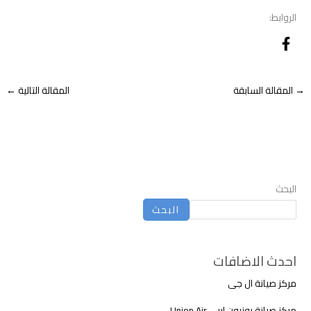
الروابط:
→
المقالة السابقة
المقالة التالية
←
البحث
البحث
احدث الاضافات
مركز صيانة ال جى
مركز صيانة يونيون اير – Union Air