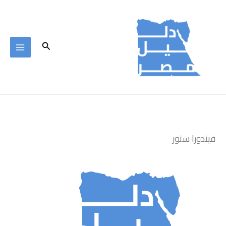
خطي
لى
لمحتوى
البحث
فيندورا ستور