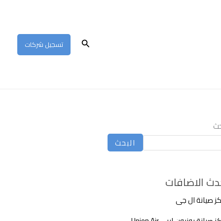
البحث
تسجيل شركات
حث
البحث
دث الاضافات
ز صيانة ال جى
 صيانة يونيون اير – Union Air