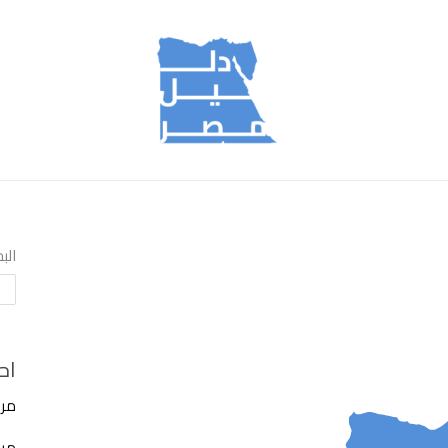
الب
اح
مرك
مركز