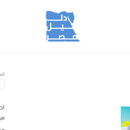
الب
اح
مرك
مركز