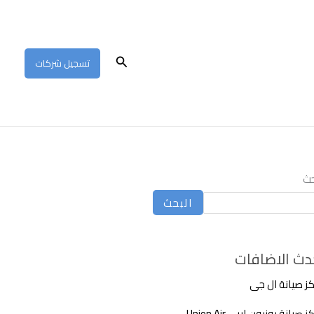
البحث
تسجيل شركات
حث
البحث
دث الاضافات
ز صيانة ال جى
 صيانة يونيون اير – Union Air