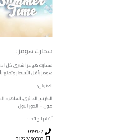
سمارت هومز :
سمارت هومز اشترى كل احتيا
هومز بأقل الأسعار وتمتع ب
العنوان:
الطريق الدائرى، القاهرة ال
مول – الدور الاول
أرقام الهاتف:
019127
01277450989