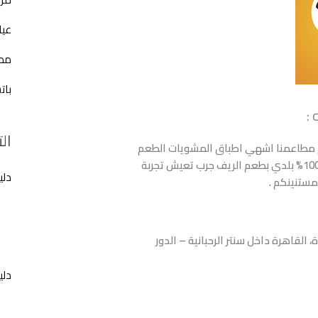
عيا
مطع
بات
:
ال
مطاعمنا اشهي اطباق المشويات الطعم
البلدي الأصلي الطازج لحوم 100% بلدي بطعم الريف جرب تعيش تجربة
دلي
مستنينكم .
، القاهرة داخل سنتر الرحبانية – الدور
دلي