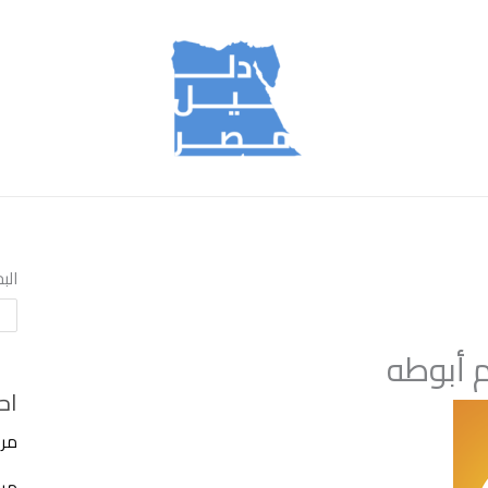
الب
 أبوطه
اح
مرك
مركز