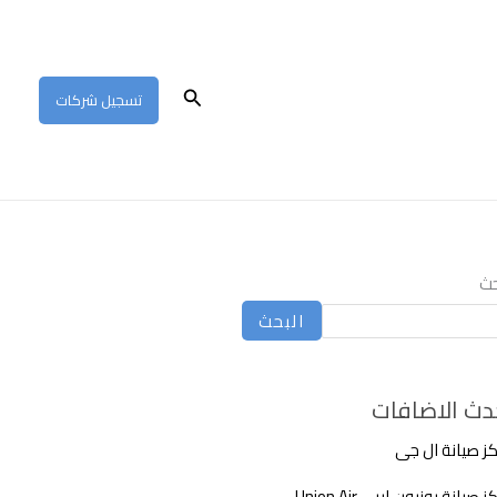
البحث
تسجيل شركات
حث
البحث
دث الاضافات
ز صيانة ال جى
 صيانة يونيون اير – Union Air