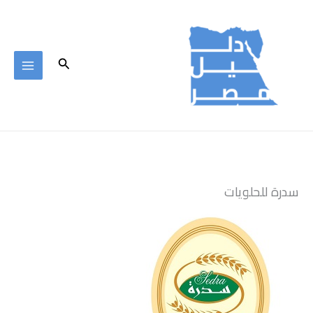
خطي
لى
لمحتوى
البحث
سدرة للحلويات