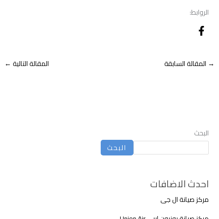
الروابط:
→
المقالة السابقة
المقالة التالية
←
البحث
البحث
احدث الاضافات
مركز صيانة ال جى
مركز صيانة يونيون اير – Union Air