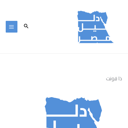
خطي
لى
لمحتوى
البحث
ذا فونت