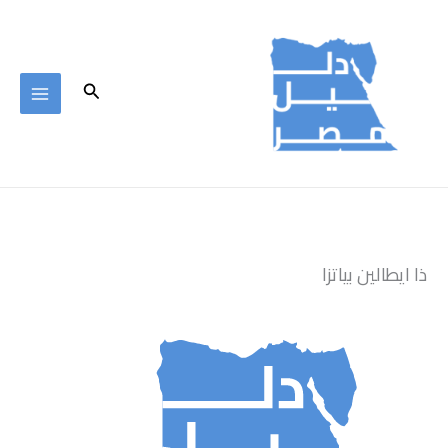
خطي
لى
لمحتوى
البحث
ذا ايطالين بياتزا