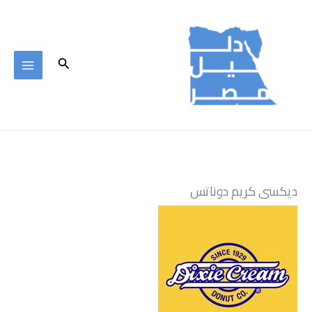
خطي
لى
لمحتوى
البحث
ديكسى كريم دوناتس