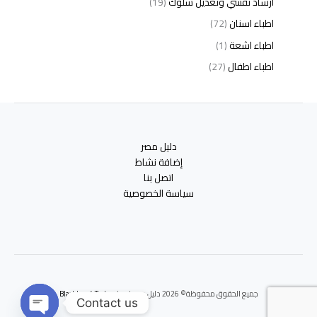
ارشاد نفسي وتعديل سلوك
(19)
اطباء اسنان
(72)
اطباء اشعة
(1)
اطباء اطفال
(27)
اطباء امراض الدم والمناعة
(3)
اطباء امراض الذكورة
(1)
اطباء امراض الكبد والجهاز الهضمي
(2)
دليل مصر
اطباء امراض باطنة
(5)
إضافة نشاط
اطباء امراض تناسلية
(2)
اتصل بنا
سياسة الخصوصية
اطباء امراض جلدية
(12)
اطباء امراض صدر وجهاز تنفسي
(3)
اطباء امراض نفسية وادمان
(19)
اطباء انف واذن وحنجرة
(4)
اطباء اورام وعلاج كيميائى
(2)
جميع الحقوق محفوظة© 2026 دليل مصر | برعايه
Blackbox 4 Tech
اطباء اوعية دموية
(1)
Contact us