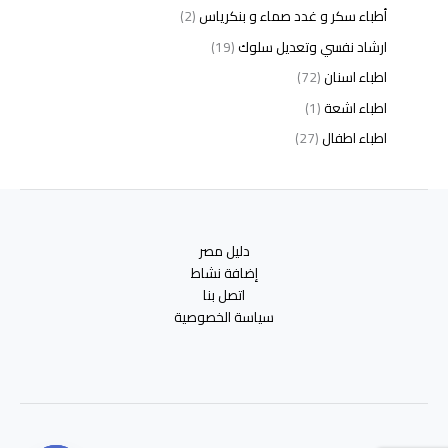
أطباء سكر و غدد صماء و بنكرياس
(2)
ارشاد نفسي وتعديل سلوك
(19)
اطباء اسنان
(72)
اطباء اشعة
(1)
اطباء اطفال
(27)
اطباء امراض الدم والمناعة
(3)
اطباء امراض الذكورة
(1)
اطباء امراض الكبد والجهاز الهضمي
(2)
دليل مصر
اطباء امراض باطنة
(5)
إضافة نشاط
اطباء امراض تناسلية
(2)
اتصل بنا
سياسة الخصوصية
اطباء امراض جلدية
(12)
اطباء امراض صدر وجهاز تنفسي
(3)
اطباء امراض نفسية وادمان
(19)
اطباء انف واذن وحنجرة
(4)
اطباء اورام وعلاج كيميائى
(2)