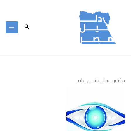
خطي
لى
لمحتوى
البحث
دكتور حسام فتحى عامر