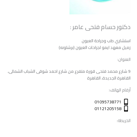
دكتور حسام فتحى عامر :
استشاري طب وجراحة العيون
زميل معهد ايمو لجراحات العيون (برشلونه)
العنوان:
9 شارع محمد فتحى قورة متفرع من شارع احمد شوقى الشباب الشمالى،
القاهرة الجديدة، القاهرة
أرقام الهاتف:
01095738771
01121205158
الخريطة: