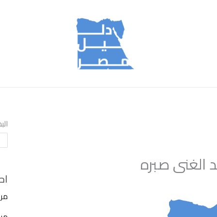
الب
د الغنى صبره
اح
مرك
مركز