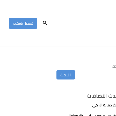
البحث
تسجيل شركات
حث
البحث
دث الاضافات
ز صيانة ال جى
 صيانة يونيون اير – Union Air