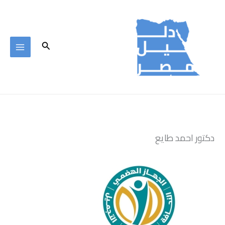
خطي
لى
لمحتوى
البحث
دكتور احمد طايع