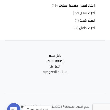
ارشاد نفسي وتعديل سلوك
(19)
اطباء اسنان
(72)
اطباء اشعة
(1)
اطباء اطفال
(27)
اطباء امراض الدم والمناعة
(3)
اطباء امراض الذكورة
(1)
اطباء امراض الكبد والجهاز الهضمي
(2)
دليل مصر
اطباء امراض باطنة
(5)
إضافة نشاط
اطباء امراض تناسلية
(2)
اتصل بنا
سياسة الخصوصية
اطباء امراض جلدية
(12)
اطباء امراض صدر وجهاز تنفسي
(3)
اطباء امراض نفسية وادمان
(19)
اطباء انف واذن وحنجرة
(4)
اطباء اورام وعلاج كيميائى
(2)
جميع الحقوق محفوظة© 2026 دليل مصر | برعايه
Blackbox 4 Tech
اطباء اوعية دموية
(1)
Contact us