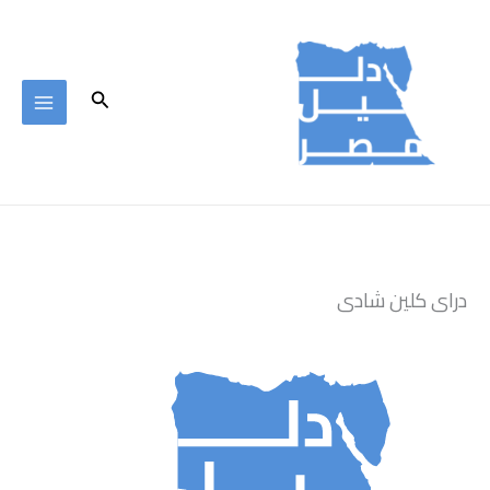
خطي
لى
لمحتوى
البحث
دراى كلين شادى