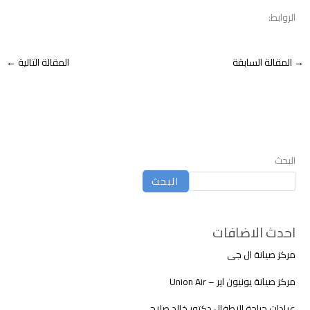
الروابط:
→
المقالة السابقة
المقالة التالية
←
البحث
البحث
احدث الاضافات
مركز صيانة ال جى
مركز صيانة يونيون اير – Union Air
عيادات جراحة الاطفال دكتور خالد صلاح