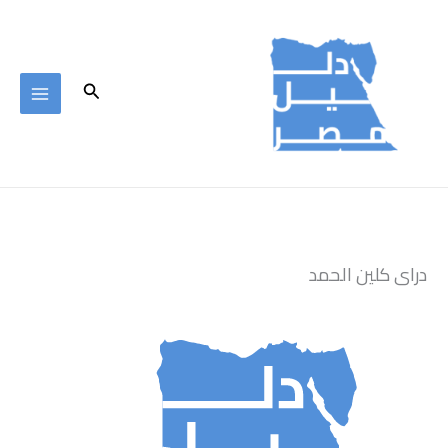
خطي
لى
لمحتوى
البحث
دراى كلين الحمد