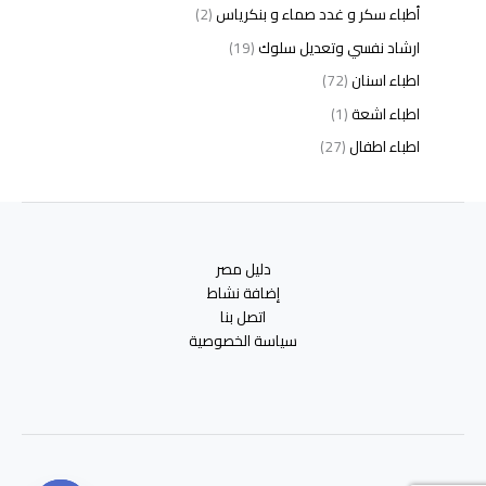
أطباء سكر و غدد صماء و بنكرياس
(2)
ارشاد نفسي وتعديل سلوك
(19)
اطباء اسنان
(72)
اطباء اشعة
(1)
اطباء اطفال
(27)
اطباء امراض الدم والمناعة
(3)
اطباء امراض الذكورة
(1)
اطباء امراض الكبد والجهاز الهضمي
(2)
دليل مصر
اطباء امراض باطنة
(5)
إضافة نشاط
اطباء امراض تناسلية
(2)
اتصل بنا
سياسة الخصوصية
اطباء امراض جلدية
(12)
اطباء امراض صدر وجهاز تنفسي
(3)
اطباء امراض نفسية وادمان
(19)
اطباء انف واذن وحنجرة
(4)
اطباء اورام وعلاج كيميائى
(2)