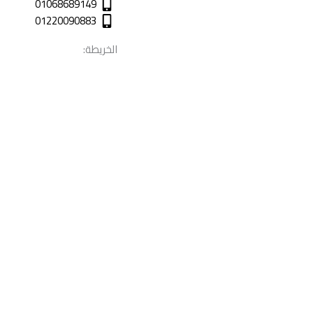
01068689149
01220090883
الخريطة: