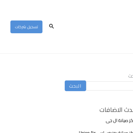
البحث
تسجيل شركات
حث
البحث
دث الاضافات
ز صيانة ال جى
 صيانة يونيون اير – Union Air