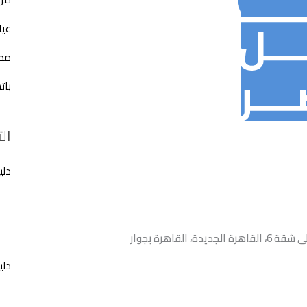
عيا
مطع
بات
ال
دلي
51 ب اسكان الشباب الشمالى شقة 6، القاهرة الجديدة، القاهرة بجوار
دلي