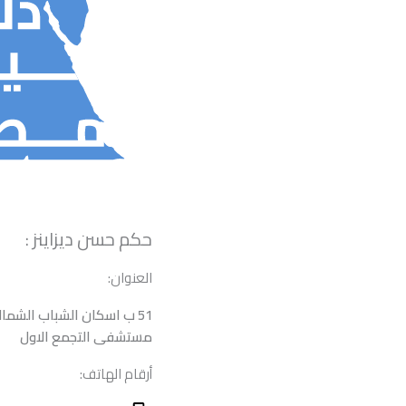
حكم حسن ديزاينز :
العنوان:
مستشفى التجمع الاول
أرقام الهاتف: