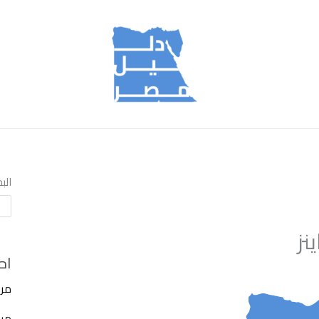
الب
نز
اح
مرك
مركز