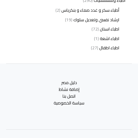
اطباء ومستشفيات
(290)
أطباء سكر و غدد صماء و بنكرياس
(2)
ارشاد نفسي وتعديل سلوك
(19)
اطباء اسنان
(72)
اطباء اشعة
(1)
اطباء اطفال
(27)
اطباء امراض الدم والمناعة
(3)
اطباء امراض الذكورة
(1)
اطباء امراض الكبد والجهاز الهضمي
(2)
دليل مصر
اطباء امراض باطنة
(5)
إضافة نشاط
اطباء امراض تناسلية
(2)
اتصل بنا
سياسة الخصوصية
اطباء امراض جلدية
(12)
اطباء امراض صدر وجهاز تنفسي
(3)
اطباء امراض نفسية وادمان
(19)
اطباء انف واذن وحنجرة
(4)