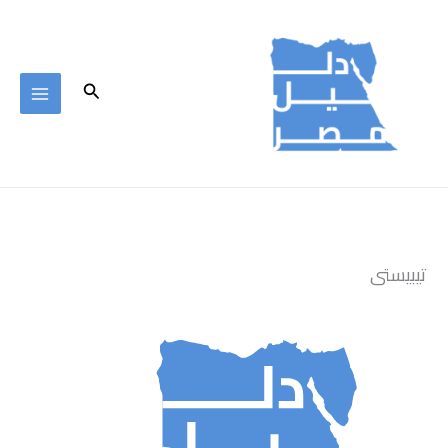
خطي
لى
لمحتوى
البحث
تيبيستى