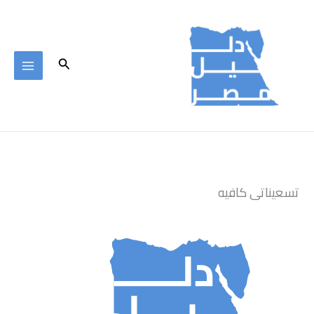
خطي
لى
لمحتوى
البحث
تسعيناتى كافيه