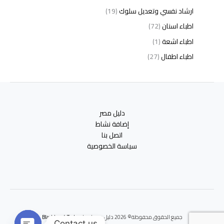
ارشاد نفسي وتعديل سلوك
(19)
اطباء اسنان
(72)
اطباء اشعة
(1)
اطباء اطفال
(27)
اطباء امراض الدم والمناعة
(3)
اطباء امراض الذكورة
(1)
اطباء امراض الكبد والجهاز الهضمي
(2)
دليل مصر
اطباء امراض باطنة
(5)
إضافة نشاط
اطباء امراض تناسلية
(2)
اتصل بنا
سياسة الخصوصية
اطباء امراض جلدية
(12)
اطباء امراض صدر وجهاز تنفسي
(3)
اطباء امراض نفسية وادمان
(19)
اطباء انف واذن وحنجرة
(4)
اطباء اورام وعلاج كيميائى
(2)
جميع الحقوق محفوظة© 2026 دليل مصر | برعايه
Blackbox 4 Tech
اطباء اوعية دموية
(1)
Contact us