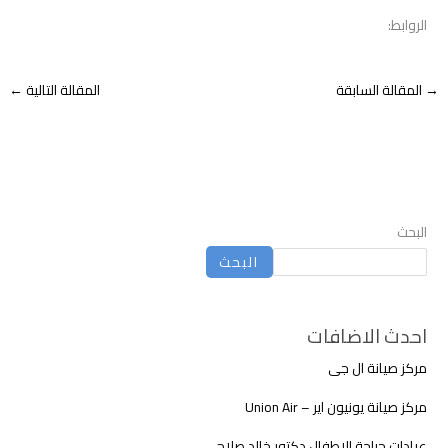
الروابط:
→
المقالة السابقة
المقالة التالية
←
البحث
البحث
احدث الاضافات
مركز صيانة ال جى
مركز صيانة يونيون اير – Union Air
عيادات جراحة الاطفال دكتور خالد صلاح