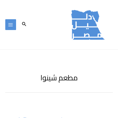
خطي
لى
لمحتوى
البحث
مطعم شينوا