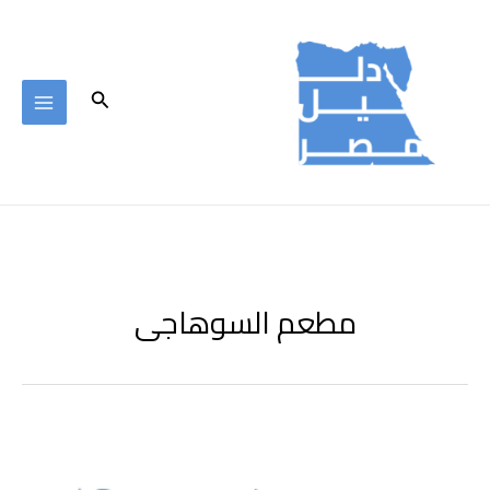
خطي
لى
لمحتوى
البحث
مطعم السوهاجى