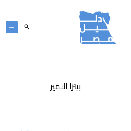
خطي
لى
لمحتوى
البحث
بيتزا الامير