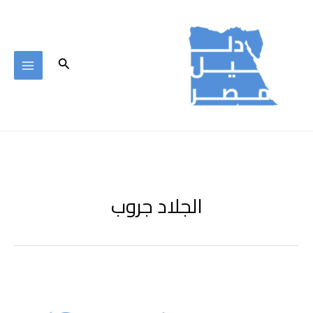
خطي
لى
لمحتوى
البحث
الجلاد جروب