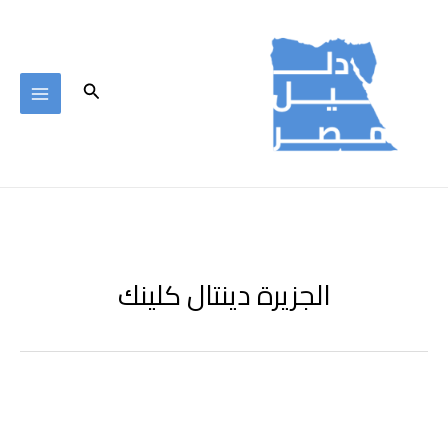
خطي
لى
لمحتوى
البحث
الجزيرة دينتال كلينك