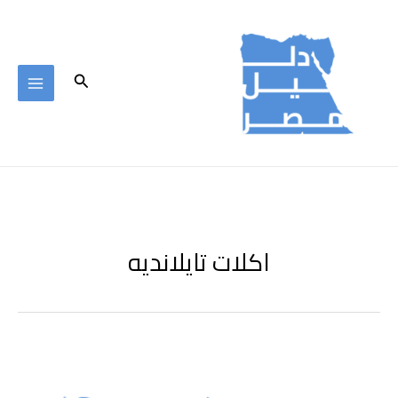
خطي
لى
لمحتوى
البحث
اكلات تايلانديه