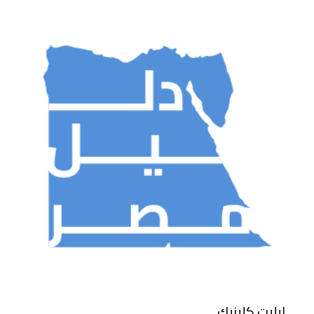
ايليت كلينيك