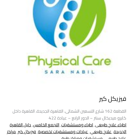
فيزيكل كير
القطعة 162 شارع التسعين الشمالى، القاهرة الجديدة، القاهرة داخل
كايرو ميديكال سنتر – الدور الرابع – عيادة 422
اطباء علاج طبيعى
,
اطباء ومستشفيات
,
التجمع الخامس
,
دليل القاهرة
الجديدة
,
علاج طبيعي
,
عيادات ومستشفيات تخصصية
,
فيزيكل كير
,
مراكز
علاج طبيعي
,
مستشفيات ومراكز طبية