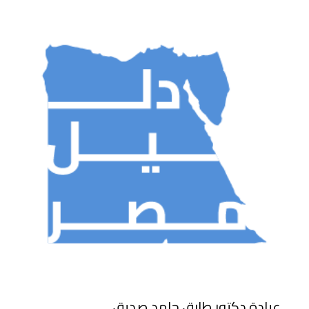
عيادة دكتور طارق حامد صديق