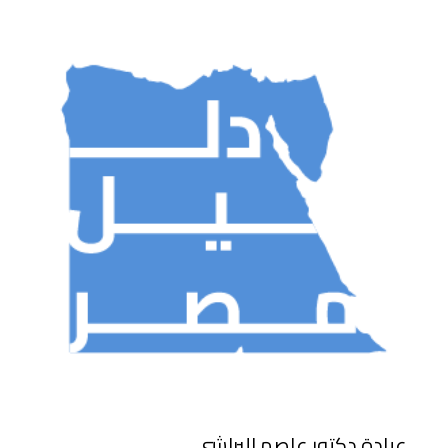
عيادة دكتور عاصم البراشى