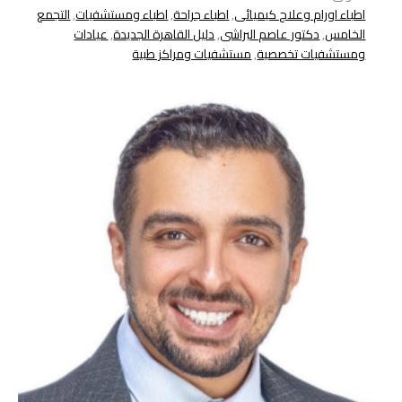
اطباء اورام وعلاج كيميائى
,
اطباء جراحة
,
اطباء ومستشفيات
,
التجمع
الخامس
,
دكتور عاصم البراشى
,
دليل القاهرة الجديدة
,
عيادات
ومستشفيات تخصصية
,
مستشفيات ومراكز طبية