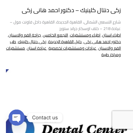
زكى دنتال كلينيك – دكتور احمد هانى زكى
شارع التسعين الشمالى، القاهرة الجديدة، القاهرة داخل فاونت مول –
عيادة 218 – خلف اوسكار جراند ستورز
اطباء اسنان
,
اطباء ومستشفيات
,
التجمع الخامس
,
جراحة الفم والاسنان
,
دكتور احمد هانى زكى
,
دليل القاهرة الجديدة
,
زكى دنتال كلينيك
,
طب
الفم والاسنان
,
عيادات ومستشفيات تخصصية
,
عيادة اسنان
,
مستشفيات
ومراكز طبية
Contact us
Open
chaty